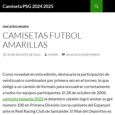
Buscar
Camiseta PSG 2024 2025
SALTAR
AL
CONTENIDO
UNCATEGORIZED
CAMISETAS FUTBOL
AMARILLAS
30 DE AGOSTO DE 2022
ISTERN
DEJA UN COMENTARIO
Como novedad en esta edición, destacaría la participación de
veinticuatro combinados por primera vez en el torneo, lo que
obligó a un cambio de formato para encuadrar correctamente
a todos los equipos participantes. El 28 de octubre de 2006,
camiseta holanda 2022
el delantero catalán logró anotar su gol
número 100 en Primera División con la camiseta del Espanyol
ante el Real Racing Club de Santander. El filial del Deportivo es