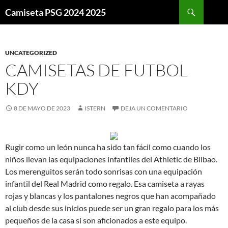
Buscar
Camiseta PSG 2024 2025
SALTAR
AL
CONTENIDO
UNCATEGORIZED
CAMISETAS DE FUTBOL
KDY
8 DE MAYO DE 2023
ISTERN
DEJA UN COMENTARIO
Rugir como un león nunca ha sido tan fácil como cuando los
niños llevan las equipaciones infantiles del Athletic de Bilbao.
Los merenguitos serán todo sonrisas con una equipación
infantil del Real Madrid como regalo. Esa camiseta a rayas
rojas y blancas y los pantalones negros que han acompañado
al club desde sus inicios puede ser un gran regalo para los más
pequeños de la casa si son aficionados a este equipo.