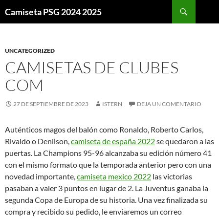
Buscar
Camiseta PSG 2024 2025
SALTAR
AL
CONTENIDO
UNCATEGORIZED
CAMISETAS DE CLUBES
COM
27 DE SEPTIEMBRE DE 2023
ISTERN
DEJA UN COMENTARIO
Auténticos magos del balón como Ronaldo, Roberto Carlos,
Rivaldo o Denilson,
camiseta de españa 2022
se quedaron a las
puertas. La Champions 95-96 alcanzaba su edición número 41
con el mismo formato que la temporada anterior pero con una
novedad importante,
camiseta mexico 2022
las victorias
pasaban a valer 3 puntos en lugar de 2. La Juventus ganaba la
segunda Copa de Europa de su historia. Una vez finalizada su
compra y recibido su pedido, le enviaremos un correo