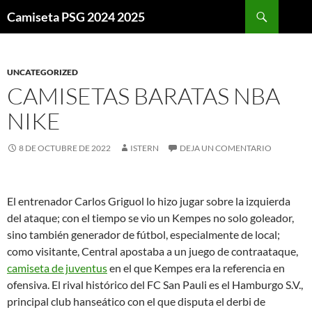
Buscar
Camiseta PSG 2024 2025
SALTAR
AL
CONTENIDO
UNCATEGORIZED
CAMISETAS BARATAS NBA
NIKE
8 DE OCTUBRE DE 2022
ISTERN
DEJA UN COMENTARIO
El entrenador Carlos Griguol lo hizo jugar sobre la izquierda
del ataque; con el tiempo se vio un Kempes no solo goleador,
sino también generador de fútbol, especialmente de local;
como visitante, Central apostaba a un juego de contraataque,
camiseta de juventus
en el que Kempes era la referencia en
ofensiva. El rival histórico del FC San Pauli es el Hamburgo S.V.,
principal club hanseático con el que disputa el derbi de