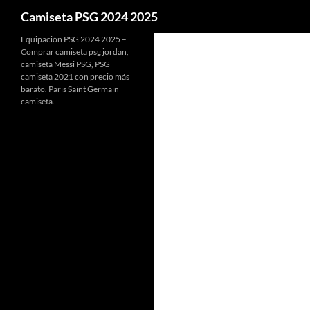
Buscar
Camiseta PSG 2024 2025
Equipación PSG 2024 2025 –
Comprar camiseta psg jordan,
camiseta Messi PSG, PSG
camiseta 2021 con precio más
barato. Paris Saint Germain
camiseta.