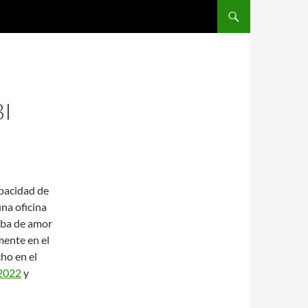
SALTAR AL CONTENIDO
I
apacidad de
una oficina
eba de amor
mente en el
ho en el
 2022
y