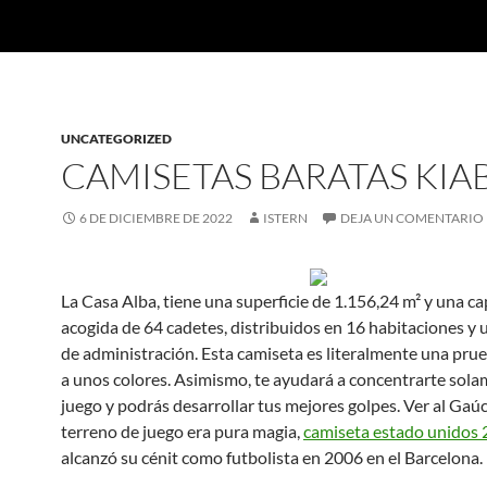
UNCATEGORIZED
CAMISETAS BARATAS KIAB
6 DE DICIEMBRE DE 2022
ISTERN
DEJA UN COMENTARIO
La Casa Alba, tiene una superficie de 1.156,24 m² y una c
acogida de 64 cadetes, distribuidos en 16 habitaciones y 
de administración. Esta camiseta es literalmente una pru
a unos colores. Asimismo, te ayudará a concentrarte sola
juego y podrás desarrollar tus mejores golpes. Ver al Gaúc
terreno de juego era pura magia,
camiseta estado unidos
alcanzó su cénit como futbolista en 2006 en el Barcelona.