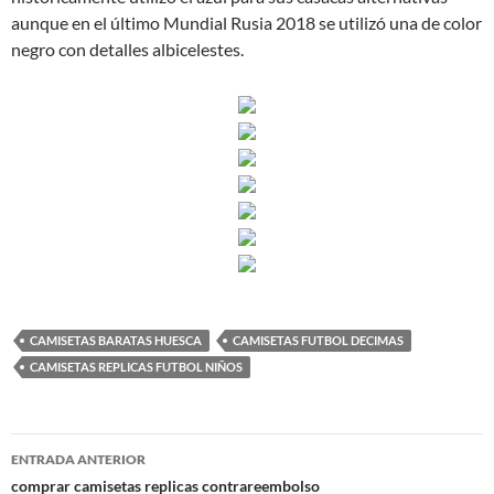
aunque en el último Mundial Rusia 2018 se utilizó una de color
negro con detalles albicelestes.
CAMISETAS BARATAS HUESCA
CAMISETAS FUTBOL DECIMAS
CAMISETAS REPLICAS FUTBOL NIÑOS
Navegación
ENTRADA ANTERIOR
de
comprar camisetas replicas contrareembolso