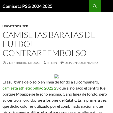
Buscar
Camiseta PSG 2024 2025
SALTAR
AL
CONTENIDO
UNCATEGORIZED
CAMISETAS BARATAS DE
FUTBOL
CONTRAREEMBOLSO
7 DE FEBRERO DE 2023
ISTERN
DEJA UN COMENTARIO
El azulgrana dejó solo en línea de fondo a su compañero,
camiseta athletic bilbao 2022 23
que si no sacó el centro fue
porque Mbappé se le echó encima. Ganó línea de fondo, pero
su centro, mordido, fue a los pies de Rakitic. Es la primera vez
que dicho color es utilizado por el combinado nacional que
históricamente utilizó el azul para sus casacas alternativas