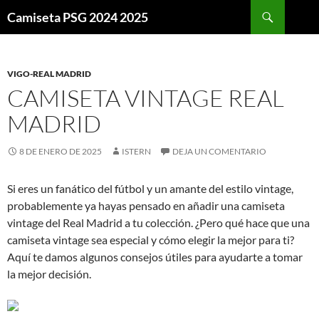
Buscar
Camiseta PSG 2024 2025
SALTAR
AL
CONTENIDO
VIGO-REAL MADRID
CAMISETA VINTAGE REAL
MADRID
8 DE ENERO DE 2025
ISTERN
DEJA UN COMENTARIO
Si eres un fanático del fútbol y un amante del estilo vintage,
probablemente ya hayas pensado en añadir una camiseta
vintage del Real Madrid a tu colección. ¿Pero qué hace que una
camiseta vintage sea especial y cómo elegir la mejor para ti?
Aquí te damos algunos consejos útiles para ayudarte a tomar
la mejor decisión.