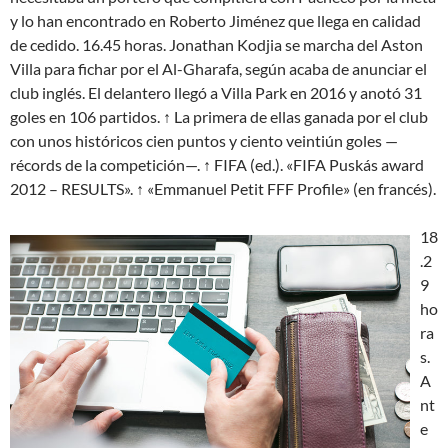
y lo han encontrado en Roberto Jiménez que llega en calidad
de cedido. 16.45 horas. Jonathan Kodjia se marcha del Aston
Villa para fichar por el Al-Gharafa, según acaba de anunciar el
club inglés. El delantero llegó a Villa Park en 2016 y anotó 31
goles en 106 partidos. ↑ La primera de ellas ganada por el club
con unos históricos cien puntos y ciento veintiún goles —
récords de la competición—. ↑ FIFA (ed.). «FIFA Puskás award
2012 – RESULTS». ↑ «Emmanuel Petit FFF Profile» (en francés).
18
.2
9
ho
ra
s.
A
nt
e