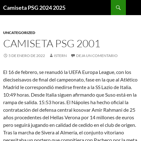
Buscar
Camiseta PSG 2024 2025
SALTAR
AL
CONTENIDO
UNCATEGORIZED
CAMISETA PSG 2001
5 DE ENERO DE 2022
ISTERN
DEJA UN COMENTARIO
El 16 de febrero, se reanudó la UEFA Europa League, con los
dieciseisavos de final del campeonato, fase en la que al Atlético
Madrid le correspondió medirse frente a la SS Lazio de Italia.
10:49 horas. Desde Italia siguen afirmando que Suso está en la
rampa de salida. 15:53 horas. El Nápoles ha hecho oficial la
contratación del defensa central kosovar Amir Rahmani de 25
años procedentes del Hellas Verona por 14 millones de euros
pero seguirá jugando en calidad de cedido en el club de origen.
Tras la marcha de Sivera al Almería, el conjunto vitoriano
necesitaba un portero que compitiera con Pacheco por la meta