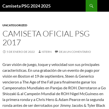
Buscar
Camiseta PSG 2024 2025
SALTAR
AL
CONTENIDO
UNCATEGORIZED
CAMISETA OFICIAL PSG
2017
5 DE ENERO DE 2022
ISTERN
DEJA UN COMENTARIO
Gran visión de juego, toque y velocidad son sus principales
características. En una grabación de un evento de pago por
visión en Boston el 19 de septiembre, Steen & Generico
vencieron a The Age of the Fall para finalmente ganar los
Campeonatos Mundiales en Parejas de ROH. Derrotaron a Go
Shiozaki & al Campeón Mundial de ROH Nigel McGuiness en
la primera ronda y a Chris Hero & Adam Pearce en la segunda
ronda antes de ser derrotados por Jimmy Jacobs & Tyler Black