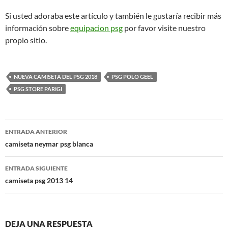
Si usted adoraba este artículo y también le gustaría recibir más
información sobre
equipacion psg
por favor visite nuestro
propio sitio.
NUEVA CAMISETA DEL PSG 2018
PSG POLO GEEL
PSG STORE PARIGI
Navegación
ENTRADA ANTERIOR
de
camiseta neymar psg blanca
entradas
ENTRADA SIGUIENTE
camiseta psg 2013 14
DEJA UNA RESPUESTA