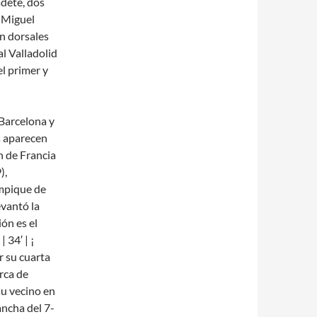
adete, dos
é Miguel
on dorsales
al Valladolid
l primer y
 Barcelona y
s aparecen
n de Francia
),
ympique de
vantó la
ión es el
 34′ | ¡
 su cuarta
erca de
su vecino en
ancha del 7-