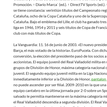
Promoción. ↑ Diario Marca` (ed.). ↑ DirectTV Sports (ed.). 
se tiene constancia: verintiún títulos del Campeonato reg
Cataluña, ocho de la Copa Cataluña y uno de la Supercop
Cataluña. Bajo el emblema del Lille, el club ha ganado tres
liga en 1946, 1954 y 2011 y seis títulos de Copa de Francia
club con más títulos de Copa.
La Vanguardia: 11. 16 de junio de 2003. «El nuevo preside
Barça, el más votado de la historia». EuroPucela. Con dich
conversión, la elección del presidente pasó de los socios a
accionistas. El equipo juvenil del Real Valladolid milita en
grupos de División de Honor, máxima categoría nacional d
juvenil. El segundo equipo juvenil milita en la Liga Naciona
inmediatamente inferior a la División de Honor,
pantalon
no puede ascender por ser filial. 2009-2010 en la que una 
equipo cantabro en la última jornada por 2-0 sobre un Sp
salvado le permitía mantenerse en la máxima categoría m
el Real Valladolid descendía a segunda división. El Real Va