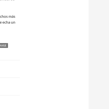
muchos más
 echa un
OUGE