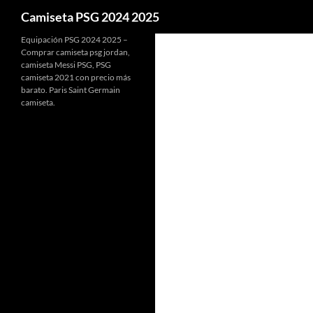
Buscar
Camiseta PSG 2024 2025
Equipación PSG 2024 2025 –
Comprar camiseta psg jordan,
camiseta Messi PSG, PSG
camiseta 2021 con precio más
barato. Paris Saint Germain
camiseta.