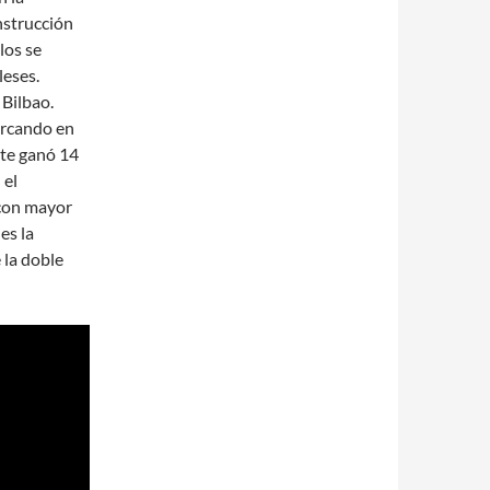
nstrucción
los se
leses.
 Bilbao.
arcando en
nte ganó 14
 el
 con mayor
es la
 la doble