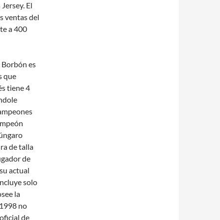
Jersey. El
s ventas del
te a 400
la Borbón es
s que
s tiene 4
éndole
 campeones
campeón
húngaro
ra de talla
jugador de
su actual
incluye solo
see la
 1998 no
oficial de