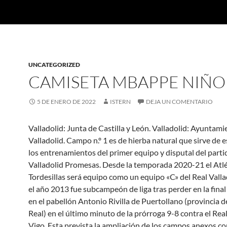
UNCATEGORIZED
CAMISETA MBAPPE NIÑO
5 DE ENERO DE 2022
ISTERN
DEJA UN COMENTARIO
Valladolid: Junta de Castilla y León. Valladolid: Ayuntami
Valladolid. Campo n.º 1 es de hierba natural que sirve de 
los entrenamientos del primer equipo y disputal del parti
Valladolid Promesas. Desde la temporada 2020-21 el Atlé
Tordesillas será equipo como un equipo «C» del Real Valla
el año 2013 fue subcampeón de liga tras perder en la fina
en el pabellón Antonio Rivilla de Puertollano (provincia 
Real) en el último minuto de la prórroga 9-8 contra el Rea
Vigo. Esta prevista la ampliación de los campos anexos co