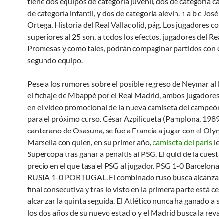
tiene dos equipos de categoría juvenil, dos de categoría c
de categoría infantil, y dos de categoría alevín. ↑ a b c Jos
Ortega, Historia del Real Valladolid, pág. Los jugadores c
superiores al 25 son, a todos los efectos, jugadores del Re
Promesas y como tales, podrán compaginar partidos con e
segundo equipo.
Pese a los rumores sobre el posible regreso de Neymar al
el fichaje de Mbappé por el Real Madrid, ambos jugadore
en el video promocional de la nueva camiseta del campeó
para el próximo curso. César Azpilicueta (Pamplona, 1989
canterano de Osasuna, se fue a Francia a jugar con el Ol
Marsella con quien, en su primer año,
camiseta del paris
le
Supercopa tras ganar a penaltis al PSG. El quid de la cuest
precio en el que tasa el PSG al jugador. PSG 1-0 Barcelona |
RUSIA 1-0 PORTUGAL. El combinado ruso busca alcanzar
final consecutiva y tras lo visto en la primera parte está c
alcanzar la quinta seguida. El Atlético nunca ha ganado a 
los dos años de su nuevo estadio y el Madrid busca la rev