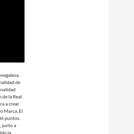
enegalesa.
nalidad de
onalidad
 de la Real
ra a crear
io Marca. El
36 puntos.
 junto a
ido la