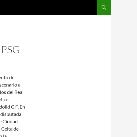
SALTAR AL CONTENIDO
 PSG
ento de
escenario a
dos del Real
tico
dolid C.F. En
l disputada
de Ciudad
l Celta de
n la