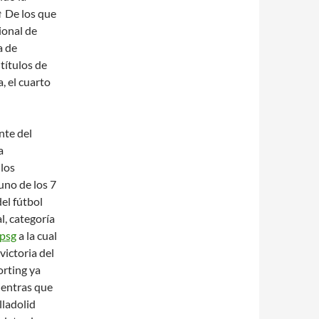
↑ De los que
ional de
a de
 títulos de
, el cuarto
nte del
a
 los
 uno de los 7
el fútbol
l, categoría
 psg
a la cual
victoria del
orting ya
ientras que
lladolid