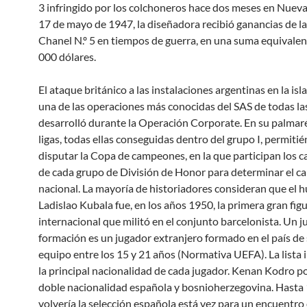
3 infringido por los colchoneros hace dos meses en Nueva 
17 de mayo de 1947, la diseñadora recibió ganancias de la
Chanel N.º 5 en tiempos de guerra, en una suma equivalen
000 dólares.
El ataque británico a las instalaciones argentinas en la is
una de las operaciones más conocidas del SAS de todas la
desarrolló durante la Operación Corporate. En su palmaré
ligas, todas ellas conseguidas dentro del grupo I, permiti
disputar la Copa de campeones, en la que participan los
de cada grupo de División de Honor para determinar el 
nacional. La mayoría de historiadores consideran que el 
Ladislao Kubala fue, en los años 1950, la primera gran figu
internacional que militó en el conjunto barcelonista. Un 
formación es un jugador extranjero formado en el país de 
equipo entre los 15 y 21 años (Normativa UEFA). La lista 
la principal nacionalidad de cada jugador. Kenan Kodro po
doble nacionalidad española y bosnioherzegovina. Hasta
volvería la selección española está vez para un encuentro 