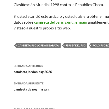
Clasificación Mundial 1998 contra la República Checa.
Si usted acarició este artículo y usted quisiera obtener 
datos sobre
camiseta del paris saint germain
amablemente
vistazo a nuestro propio sitio web.
CAMISETA PSG JORDAN BARATA
JERSEY DEL PSG
POLO PSG R
Navegación
ENTRADA ANTERIOR
de
camiseta jordan psg 2020
entradas
ENTRADA SIGUIENTE
camiseta de neymar psg