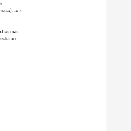
a
naco), Luis
muchos más
echa un