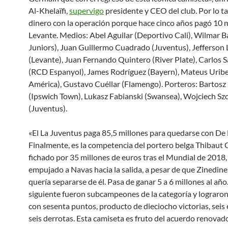
Al-Khelaïfi,
supervigo
presidente y CEO del club. Por lo t
dinero con la operación porque hace cinco años pagó 10 m
Levante. Medios: Abel Aguilar (Deportivo Cali), Wilmar B
Juniors), Juan Guillermo Cuadrado (Juventus), Jefferson
(Levante), Juan Fernando Quintero (River Plate), Carlos 
(RCD Espanyol), James Rodríguez (Bayern), Mateus Uribe
América), Gustavo Cuéllar (Flamengo). Porteros: Bartosz
(Ipswich Town), Lukasz Fabianski (Swansea), Wojciech Sz
(Juventus).
«El La Juventus paga 85,5 millones para quedarse con De L
Finalmente, es la competencia del portero belga Thibaut 
fichado por 35 millones de euros tras el Mundial de 2018,
empujado a Navas hacia la salida, a pesar de que Zinedin
quería separarse de él. Pasa de ganar 5 a 6 millones al año
siguiente fueron subcampeones de la categoría y lograron
con sesenta puntos, producto de dieciocho victorias, seis
seis derrotas. Esta camiseta es fruto del acuerdo renovad