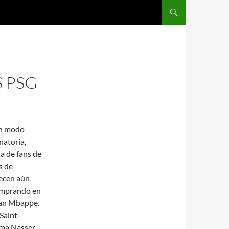
SALTAR AL CONTENIDO
 PSG
en modo
natoria,
a de fans de
s de
recen aún
comprando en
lian Mbappe.
Saint-
irma Nasser