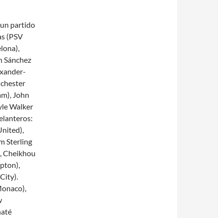
 un partido
as (PSV
lona),
n Sánchez
exander-
nchester
am), John
yle Walker
elanteros:
nited),
m Sterling
), Cheikhou
pton),
City).
Monaco),
w
naté