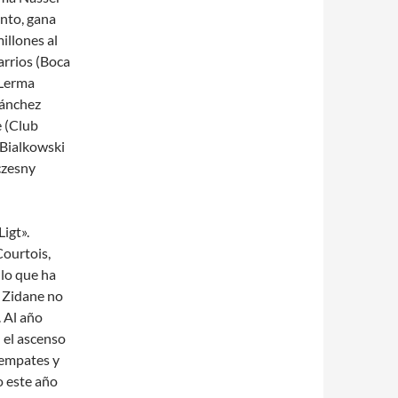
anto, gana
illones al
arrios (Boca
 Lerma
Sánchez
 (Club
 Bialkowski
czesny
igt».
Courtois,
 lo que ha
e Zidane no
. Al año
 el ascenso
 empates y
o este año