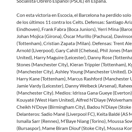
Socialista Obrero Español (PSOE) en España.
Con esta victoria en Escocia, el Barcelona ha perdido solo
de los últimos 11 contra los Celts. Defensas: Santiago Ari
Eindhoven), Frank Fabra (Boca Juniors), Yerri Mina (Barce
Johan Mojica (Girona), Óscar Murillo (Pachuca), Davinso
(Tottenham), Cristian Zapata (Milan). Defensas: Trent Al
Arnold (Liverpool), Gary Cahill (Chelsea), Phil Jones (Ma
United), Harry Maguire (Leicester), Danny Rose (Tottenh
Stones (Manchester City), Kieran Trippier (Tottenham), K
(Manchester City), Ashley Young (Manchester United). D
Harry Kane (Tottenham), Marcus Rashford (Manchester U
Jamie Vardy (Leicester), Danny Welbeck (Arsenal), Rahee
(Manchester City). Medios: Idrissa Gana Gueye (Everton
Kouyaté (West Ham United), Alfred N’Diaye (Wolverham
Cheikh N’Doye (Birmingham City), Badou N’Diaye (Stoke 
Delanteros: Sadio Mané (Liverpool FC), Keita Baldé (AS 
Ismaïla Sarr (Rennes), M’Baye Niang (Torino), Moussa So
(Bursaspor), Mame Biram Diouf (Stoke City), Moussa Ko