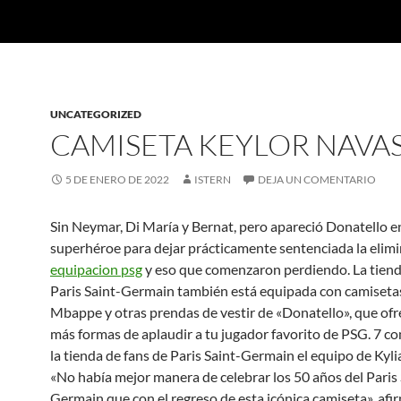
UNCATEGORIZED
CAMISETA KEYLOR NAVAS
5 DE ENERO DE 2022
ISTERN
DEJA UN COMENTARIO
Sin Neymar, Di María y Bernat, pero apareció Donatello 
superhéroe para dejar prácticamente sentenciada la elimi
equipacion psg
y eso que comenzaron perdiendo. La tiend
Paris Saint-Germain también está equipada con camiseta
Mbappe y otras prendas de vestir de «Donatello», que of
más formas de aplaudir a tu jugador favorito de PSG. 7 
la tienda de fans de Paris Saint-Germain el equipo de Ky
«No había mejor manera de celebrar los 50 años del Paris 
Germain que con el regreso de esta icónica camiseta», af