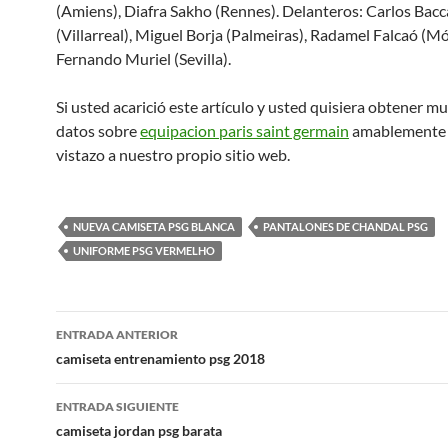
(Amiens), Diafra Sakho (Rennes). Delanteros: Carlos Bacc
(Villarreal), Miguel Borja (Palmeiras), Radamel Falcaó (Mó
Fernando Muriel (Sevilla).
Si usted acarició este artículo y usted quisiera obtener 
datos sobre
equipacion paris saint germain
amablemente 
vistazo a nuestro propio sitio web.
NUEVA CAMISETA PSG BLANCA
PANTALONES DE CHANDAL PSG
UNIFORME PSG VERMELHO
Navegación
ENTRADA ANTERIOR
de
camiseta entrenamiento psg 2018
entradas
ENTRADA SIGUIENTE
camiseta jordan psg barata