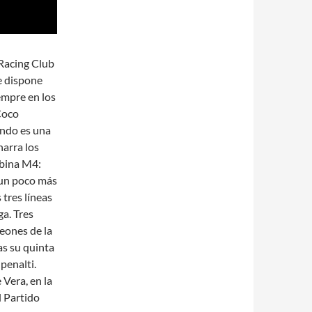
 Racing Club
e dispone
iempre en los
Coco
undo es una
narra los
abina M4:
 un poco más
 tres líneas
ga. Tres
eones de la
as su quinta
penalti.
 Vera, en la
l Partido