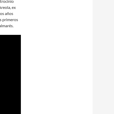
trocinio
Areola, ex
imos años
os primeros
almarés.