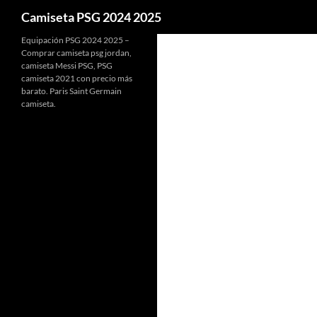
Buscar
Camiseta PSG 2024 2025
Equipación PSG 2024 2025 –
Comprar camiseta psg jordan,
camiseta Messi PSG, PSG
camiseta 2021 con precio más
barato. Paris Saint Germain
camiseta.