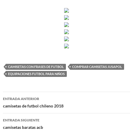
CAMISETAS CON FRASES DE FUTBOL
COMPRAR CAMISETAS JUSAPOL
EQUIPACIONES FUTBOL PARA NIÑOS
Navegación
ENTRADA ANTERIOR
de
camisetas de futbol chileno 2018
entradas
ENTRADA SIGUIENTE
camisetas baratas acb