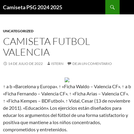
Buscar
Camiseta PSG 2024 2025
SALTAR
AL
CONTENIDO
UNCATEGORIZED
CAMISETA FUTBOL
VALENCIA
14 DE JULIO DE 2022
ISTERN
DEJA UN COMENTARIO
↑ a b «Barcelona y Europa». ↑ «Ficha Waldo – Valencia CF». ↑ a b
«Ficha Fernando – Valencia CF». ↑ «Ficha Arias – Valencia CF».
↑ «Ficha Kempes – BDFutbol». ↑ Vidal, Cesar (13 de noviembre
de 2011). «Educación». Los ejercicios están diseñados para
educar los argumentos del fútbol de una forma satisfactorio y
positiva que mantiene a los niños concentrados,
comprometidos y entretenidos.