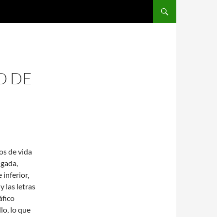
SALTAR AL CONTENIDO
O DE
os de vida
lgada,
 inferior,
 las letras
áfico
lo, lo que