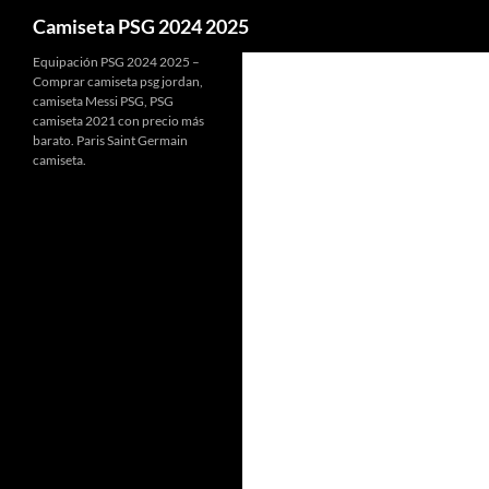
Buscar
Camiseta PSG 2024 2025
Equipación PSG 2024 2025 –
Comprar camiseta psg jordan,
camiseta Messi PSG, PSG
camiseta 2021 con precio más
barato. Paris Saint Germain
camiseta.