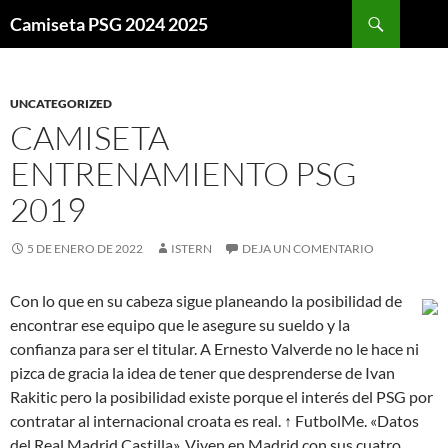
Buscar
Camiseta PSG 2024 2025
SALTAR
AL
CONTENIDO
UNCATEGORIZED
CAMISETA
ENTRENAMIENTO PSG
2019
5 DE ENERO DE 2022
ISTERN
DEJA UN COMENTARIO
Con lo que en su cabeza sigue planeando la posibilidad de
encontrar ese equipo que le asegure su sueldo y la
confianza para ser el titular. A Ernesto Valverde no le hace ni
pizca de gracia la idea de tener que desprenderse de Ivan
Rakitic pero la posibilidad existe porque el interés del PSG por
contratar al internacional croata es real. ↑ FutbolMe. «Datos
del Real Madrid Castilla». Viven en Madrid con sus cuatro