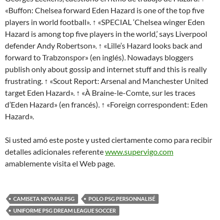
«Buffon: Chelsea forward Eden Hazard is one of the top five
players in world football». ↑ «SPECIAL ‘Chelsea winger Eden
Hazard is among top five players in the world,’ says Liverpool
defender Andy Robertson». ↑ «Lille’s Hazard looks back and
forward to Trabzonspor» (en inglés). Nowadays bloggers
publish only about gossip and internet stuff and this is really
frustrating. ↑ «Scout Report: Arsenal and Manchester United
target Eden Hazard». ↑ «À Braine-le-Comte, sur les traces
d’Eden Hazard» (en francés). ↑ «Foreign correspondent: Eden
Hazard».
Si usted amó este poste y usted ciertamente como para recibir
detalles adicionales referente
www.supervigo.com
amablemente visita el Web page.
CAMISETA NEYMAR PSG
POLO PSG PERSONNALISÉ
UNIFORME PSG DREAM LEAGUE SOCCER