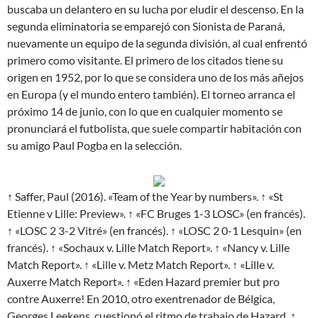
buscaba un delantero en su lucha por eludir el descenso. En la
segunda eliminatoria se emparejó con Sionista de Paraná,
nuevamente un equipo de la segunda división, al cual enfrentó
primero como visitante. El primero de los citados tiene su
origen en 1952, por lo que se considera uno de los más añejos
en Europa (y el mundo entero también). El torneo arranca el
próximo 14 de junio, con lo que en cualquier momento se
pronunciará el futbolista, que suele compartir habitación con
su amigo Paul Pogba en la selección.
↑ Saffer, Paul (2016). «Team of the Year by numbers». ↑ «St
Etienne v Lille: Preview». ↑ «FC Bruges 1-3 LOSC» (en francés).
↑ «LOSC 2 3-2 Vitré» (en francés). ↑ «LOSC 2 0-1 Lesquin» (en
francés). ↑ «Sochaux v. Lille Match Report». ↑ «Nancy v. Lille
Match Report». ↑ «Lille v. Metz Match Report». ↑ «Lille v.
Auxerre Match Report». ↑ «Eden Hazard premier but pro
contre Auxerre! En 2010, otro exentrenador de Bélgica,
Georges Leekens, cuestionó el ritmo de trabajo de Hazard. ↑