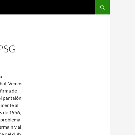
SALTAR AL CONTENIDO
PSG
na
tbol. Vemos
firma de
l pantalón
samente al
es de 1956,
l problema
ermain y al
ma del club