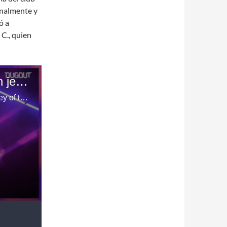
finalmente y
ó a
 C., quien