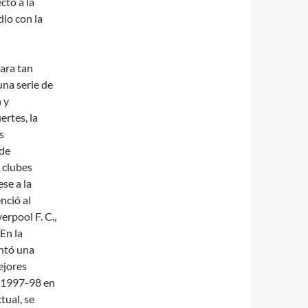
ctó a la
io con la
para tan
na serie de
 y
ertes, la
s
 de
 clubes
se a la
nció al
verpool F. C.,
En la
ontó una
ejores
a 1997-98 en
tual, se