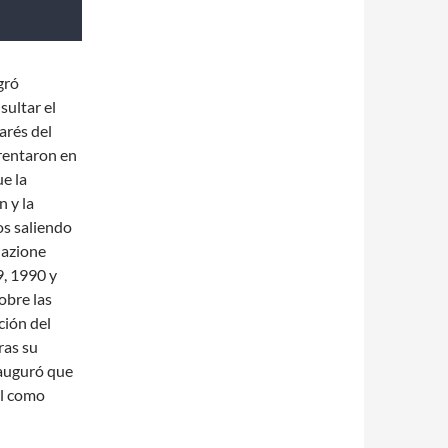
gró
sultar el
arés del
frentaron en
ue la
n y la
os saliendo
iazione
9, 1990 y
obre las
ción del
ras su
auguró que
él como