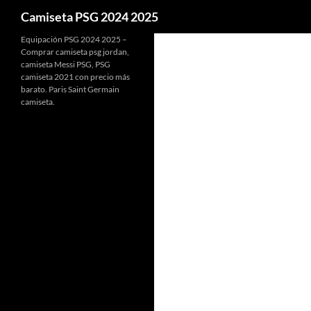
Buscar
Camiseta PSG 2024 2025
Equipación PSG 2024 2025 –
Comprar camiseta psg jordan,
camiseta Messi PSG, PSG
camiseta 2021 con precio más
barato. Paris Saint Germain
camiseta.