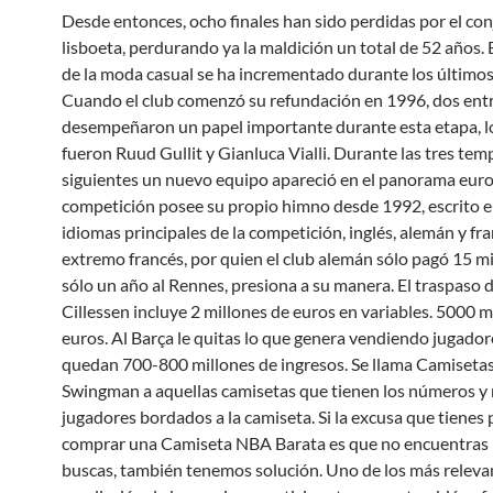
Desde entonces, ocho finales han sido perdidas por el co
lisboeta, perdurando ya la maldición un total de 52 años.
de la moda casual se ha incrementado durante los últimos
Cuando el club comenzó su refundación en 1996, dos en
desempeñaron un papel importante durante esta etapa, l
fueron Ruud Gullit y Gianluca Vialli. Durante las tres te
siguientes un nuevo equipo apareció en el panorama euro
competición posee su propio himno desde 1992, escrito en
idiomas principales de la competición, inglés, alemán y fra
extremo francés, por quien el club alemán sólo pagó 15 m
sólo un año al Rennes, presiona a su manera. El traspaso 
Cillessen incluye 2 millones de euros en variables. 5000 m
euros. Al Barça le quitas lo que genera vendiendo jugadore
quedan 700-800 millones de ingresos. Se llama Camiset
Swingman a aquellas camisetas que tienen los números y
jugadores bordados a la camiseta. Si la excusa que tienes 
comprar una Camiseta NBA Barata es que no encuentras 
buscas, también tenemos solución. Uno de los más releva