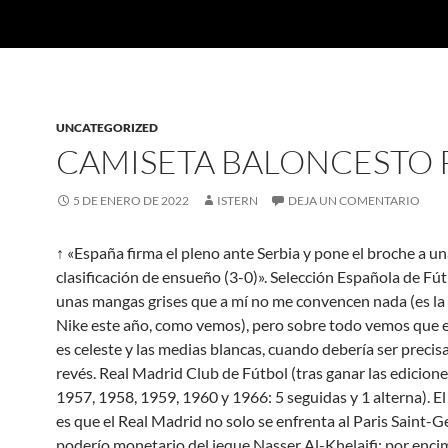
UNCATEGORIZED
CAMISETA BALONCESTO 
5 DE ENERO DE 2022
ISTERN
DEJA UN COMENTARIO
↑ «España firma el pleno ante Serbia y pone el broche a u
clasificación de ensueño (3-0)». Selección Española de Fú
unas mangas grises que a mí no me convencen nada (es la 
Nike este año, como vemos), pero sobre todo vemos que e
es celeste y las medias blancas, cuando debería ser preci
revés. Real Madrid Club de Fútbol (tras ganar las edicion
1957, 1958, 1959, 1960 y 1966: 5 seguidas y 1 alterna). E
es que el Real Madrid no solo se enfrenta al Paris Saint-G
poderío monetario del jeque Nasser Al-Khelaifi: por enci