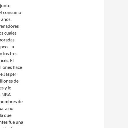
njunto
 El consumo
 años.
trenadores
os cuales
mporadas
peo. La
 los tres
ncés. El
illones hace
de Jasper
illones de
s y le
as NBA
 nombres de
para no
la que
ntes fue una