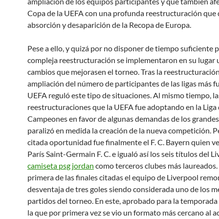
ampliación de los equipos participantes y que también afe
Copa de la UEFA con una profunda reestructuración que d
absorción y desaparición de la Recopa de Europa.
Pese a ello, y quizá por no disponer de tiempo suficiente 
compleja reestructuración se implementaron en su lugar u
cambios que mejorasen el torneo. Tras la reestructuración
ampliación del número de participantes de las ligas más fu
UEFA reguló este tipo de situaciones. Al mismo tiempo, la
reestructuraciones que la UEFA fue adoptando en la Liga
Campeones en favor de algunas demandas de los grandes
paralizó en medida la creación de la nueva competición. Pe
citada oportunidad fue finalmente el F. C. Bayern quien ve
París Saint-Germain F. C. e igualó así los seis títulos del Li
camiseta psg jordan
como terceros clubes más laureados. 
primera de las finales citadas el equipo de Liverpool rem
desventaja de tres goles siendo considerada uno de los m
partidos del torneo. En este, aprobado para la temporad
la que por primera vez se vio un formato más cercano al ac