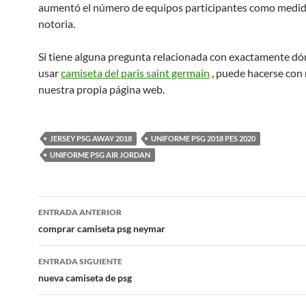
aumentó el número de equipos participantes como medi
notoria.
Si tiene alguna pregunta relacionada con exactamente d
usar
camiseta del paris saint germain
, puede hacerse con
nuestra propia página web.
JERSEY PSG AWAY 2018
UNIFORME PSG 2018 PES 2020
UNIFORME PSG AIR JORDAN
Navegación
ENTRADA ANTERIOR
de
comprar camiseta psg neymar
entradas
ENTRADA SIGUIENTE
nueva camiseta de psg