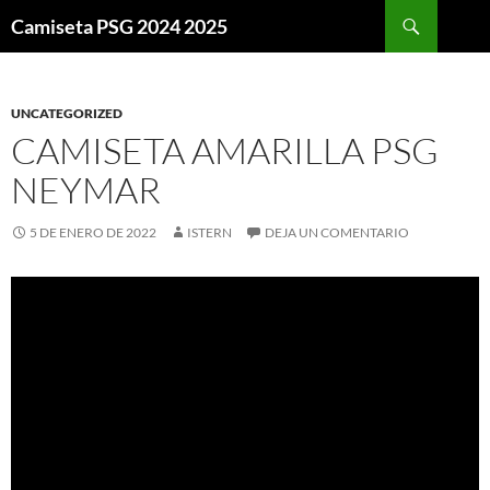
Buscar
Camiseta PSG 2024 2025
SALTAR
AL
CONTENIDO
UNCATEGORIZED
CAMISETA AMARILLA PSG
NEYMAR
5 DE ENERO DE 2022
ISTERN
DEJA UN COMENTARIO