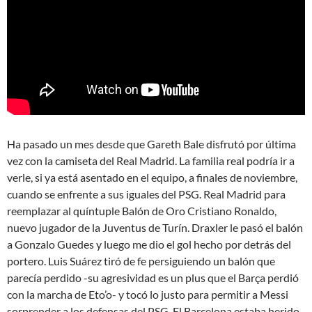
Ha pasado un mes desde que Gareth Bale disfrutó por última
vez con la camiseta del Real Madrid. La familia real podría ir a
verle, si ya está asentado en el equipo, a finales de noviembre,
cuando se enfrente a sus iguales del PSG. Real Madrid para
reemplazar al quíntuple Balón de Oro Cristiano Ronaldo,
nuevo jugador de la Juventus de Turín. Draxler le pasó el balón
a Gonzalo Guedes y luego me dio el gol hecho por detrás del
portero. Luis Suárez tiró de fe persiguiendo un balón que
parecía perdido -su agresividad es un plus que el Barça perdió
con la marcha de Eto’o- y tocó lo justo para permitir a Messi
sorprender a los defensas del PSG. El Barcelona estaba herido