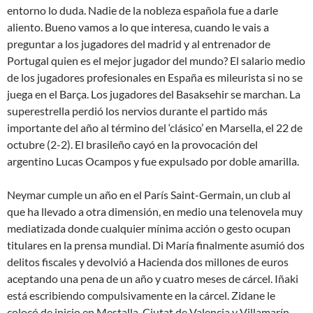
entorno lo duda. Nadie de la nobleza española fue a darle
aliento. Bueno vamos a lo que interesa, cuando le vais a
preguntar a los jugadores del madrid y al entrenador de
Portugal quien es el mejor jugador del mundo? El salario medio
de los jugadores profesionales en España es mileurista si no se
juega en el Barça. Los jugadores del Basaksehir se marchan. La
superestrella perdió los nervios durante el partido más
importante del año al término del ‘clásico’ en Marsella, el 22 de
octubre (2-2). El brasileño cayó en la provocación del
argentino Lucas Ocampos y fue expulsado por doble amarilla.
Neymar cumple un año en el París Saint-Germain, un club al
que ha llevado a otra dimensión, en medio una telenovela muy
mediatizada donde cualquier mínima acción o gesto ocupan
titulares en la prensa mundial. Di María finalmente asumió dos
delitos fiscales y devolvió a Hacienda dos millones de euros
aceptando una pena de un año y cuatro meses de cárcel. Iñaki
está escribiendo compulsivamente en la cárcel. Zidane le
colocó de inicio en Mestalla, Ciutat de Valencia y Villamarín,