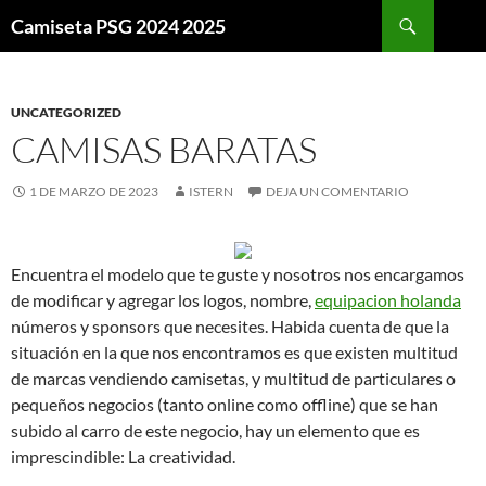
Buscar
Camiseta PSG 2024 2025
SALTAR
AL
CONTENIDO
UNCATEGORIZED
CAMISAS BARATAS
1 DE MARZO DE 2023
ISTERN
DEJA UN COMENTARIO
Encuentra el modelo que te guste y nosotros nos encargamos
de modificar y agregar los logos, nombre,
equipacion holanda
números y sponsors que necesites. Habida cuenta de que la
situación en la que nos encontramos es que existen multitud
de marcas vendiendo camisetas, y multitud de particulares o
pequeños negocios (tanto online como offline) que se han
subido al carro de este negocio, hay un elemento que es
imprescindible: La creatividad.