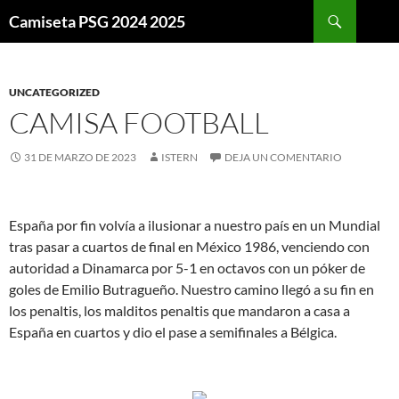
Buscar
Camiseta PSG 2024 2025
SALTAR
AL
CONTENIDO
UNCATEGORIZED
CAMISA FOOTBALL
31 DE MARZO DE 2023
ISTERN
DEJA UN COMENTARIO
España por fin volvía a ilusionar a nuestro país en un Mundial
tras pasar a cuartos de final en México 1986, venciendo con
autoridad a Dinamarca por 5-1 en octavos con un póker de
goles de Emilio Butragueño. Nuestro camino llegó a su fin en
los penaltis, los malditos penaltis que mandaron a casa a
España en cuartos y dio el pase a semifinales a Bélgica.