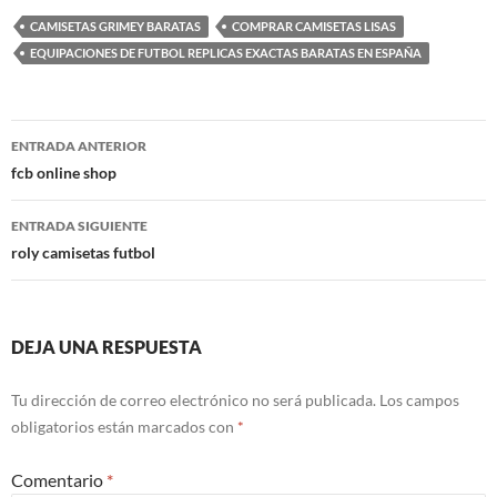
CAMISETAS GRIMEY BARATAS
COMPRAR CAMISETAS LISAS
EQUIPACIONES DE FUTBOL REPLICAS EXACTAS BARATAS EN ESPAÑA
Navegación
ENTRADA ANTERIOR
de
fcb online shop
entradas
ENTRADA SIGUIENTE
roly camisetas futbol
DEJA UNA RESPUESTA
Tu dirección de correo electrónico no será publicada.
Los campos
obligatorios están marcados con
*
Comentario
*