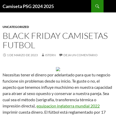
Buscar
Camiseta PSG 2024 2025
SALTAR
AL
CONTENIDO
UNCATEGORIZED
BLACK FRIDAY CAMISETAS
FUTBOL
1 DE MARZO DE 2023
ISTERN
DEJA UN COMENTARIO
Necesitas tener el dinero por adelantado para que tu negocio
funcione sin problemas desde su inicio. Te guste o no, el
aspecto que tenemos influye muchísimo en nuestra capacidad
para atraer al sexo opuesto y conservar a nuestra pareja. Sea
cual sea el método (serigrafía, transferencia térmica o
impresión directa),
equipacion inglaterra mundial 2022
imprimir cuesta dinero. El fútbol está reglamentado por 17