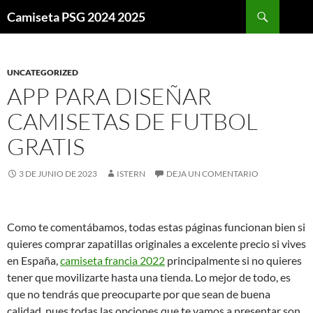
Buscar
Camiseta PSG 2024 2025
SALTAR
AL
CONTENIDO
UNCATEGORIZED
APP PARA DISEÑAR
CAMISETAS DE FUTBOL
GRATIS
3 DE JUNIO DE 2023
ISTERN
DEJA UN COMENTARIO
Como te comentábamos, todas estas páginas funcionan bien si
quieres comprar zapatillas originales a excelente precio si vives
en España,
camiseta francia 2022
principalmente si no quieres
tener que movilizarte hasta una tienda. Lo mejor de todo, es
que no tendrás que preocuparte por que sean de buena
calidad, pues todas las opciones que te vamos a presentar son